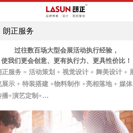
朗正服务
过往数百场大型会展活动执行经验，
使我们更会创意、更有执行力、更具性价比！
朗正服务 = 活动策划
+
视觉设计
+
舞美设计
+
览展示
+
特装搭建
+
物料制作 +
亮相落地
+
媒体
传播+演艺定制+…