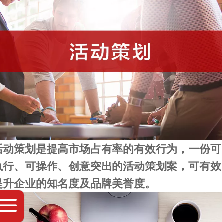
活动策划
是提高
市场占有率
的有效行为，一份可
执行
、可
操作
、
创意
突出的活动策划案，可有效
提升企业的
知名度
及品牌
美誉度
。